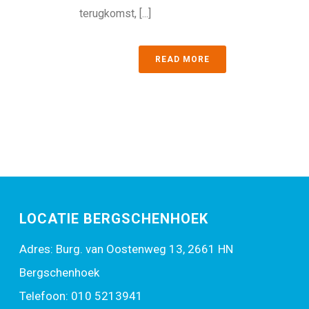
terugkomst, [...]
READ MORE
LOCATIE BERGSCHENHOEK
Adres: Burg. van Oostenweg 13, 2661 HN
Bergschenhoek
Telefoon:
010 5213941