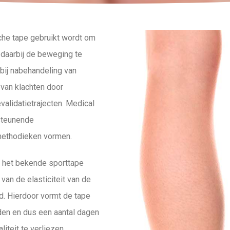
che tape gebruikt wordt om
 daarbij de beweging te
bij nabehandeling van
van klachten door
validatietrajecten. Medical
steunende
ethodieken vormen.
. het bekende sporttape
van de elasticiteit van de
id. Hierdoor vormt de tape
den en dus een aantal dagen
liteit te verliezen.