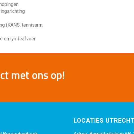
phopingen
ingsrichting
ng (KANS, tennisarm,
ie en lymfeafvoer
ct met ons op!
LOCATIES UTRECH
HN Bergschenhoek
Adres: Bernadottalaan 6B,