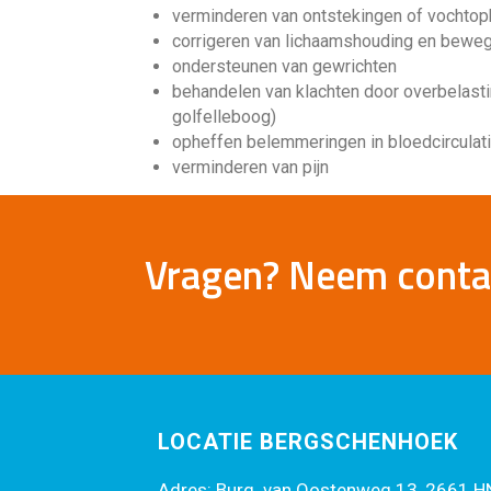
verminderen van ontstekingen of vochto
corrigeren van lichaamshouding en beweg
ondersteunen van gewrichten
behandelen van klachten door overbelasti
golfelleboog)
opheffen belemmeringen in bloedcirculat
verminderen van pijn
Vragen? Neem conta
LOCATIE BERGSCHENHOEK
Adres: Burg. van Oostenweg 13, 2661 