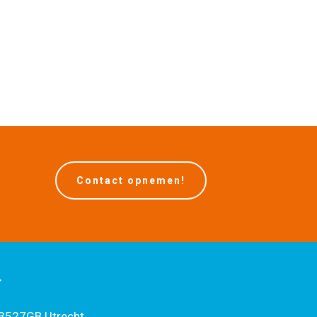
Contact opnemen!
T
 3527GB Utrecht