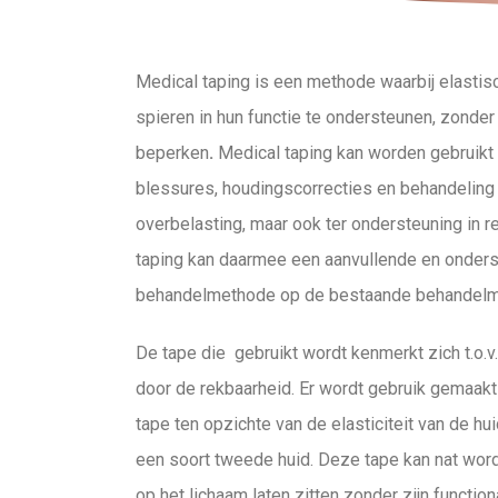
Medical taping is een methode waarbij elastis
spieren in hun functie te ondersteunen, zonder
beperken
.
Medical taping kan worden gebruikt 
blessures, houdingscorrecties en behandeling 
overbelasting, maar ook ter ondersteuning in re
taping kan daarmee een aanvullende en onder
behandelmethode op de bestaande behandelm
De tape die gebruikt wordt kenmerkt zich t.o.v
door de rekbaarheid. Er wordt gebruik gemaakt 
tape ten opzichte van de elasticiteit van de hu
een soort tweede huid. Deze tape kan nat wor
op het lichaam laten zitten zonder zijn functiona