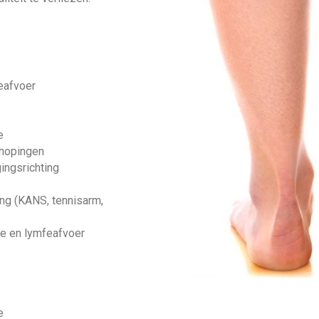
eafvoer
e
phopingen
ingsrichting
ng (KANS, tennisarm,
ie en lymfeafvoer
e